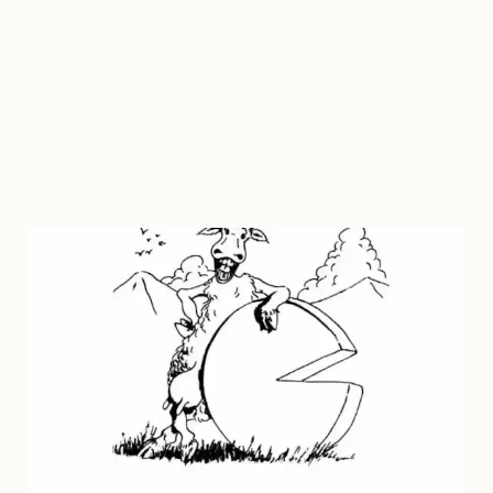
Boucherie du Court Tournant Huissignies