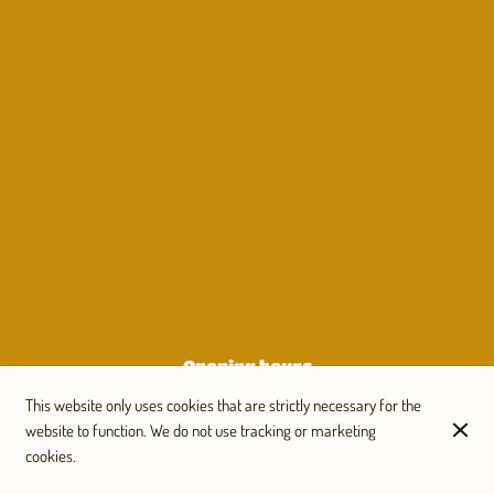
Opening hours
Monday
Closed
This website only uses cookies that are strictly necessary for the
Tuesday
Closed
website to function. We do not use tracking or marketing
cookies.
Wednesday
Closed