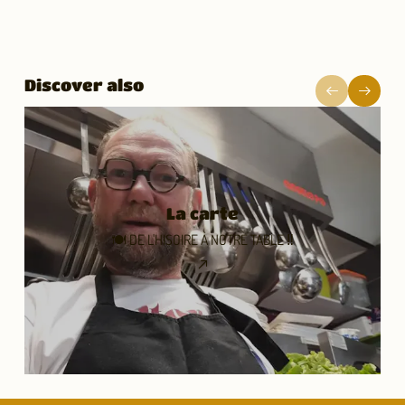
Miel du pays
Discover also
La carte
🍽 DE L'HISOIRE À NOTRE TABLE ‼