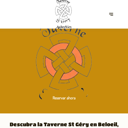
Reservar ahora
Descubra la Taverne St Géry en Beloeil,