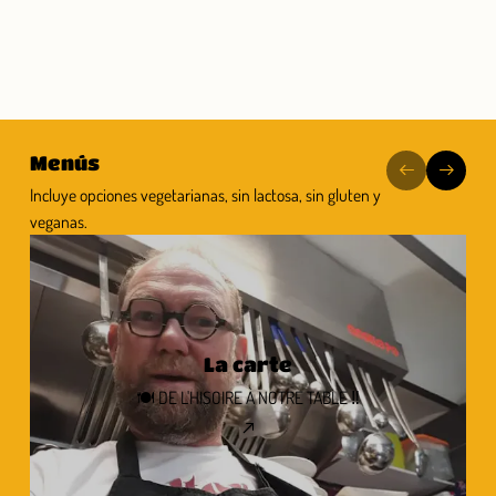
Menús
Incluye opciones vegetarianas, sin lactosa, sin gluten y
veganas.
La carte
🍽 DE L'HISOIRE À NOTRE TABLE ‼