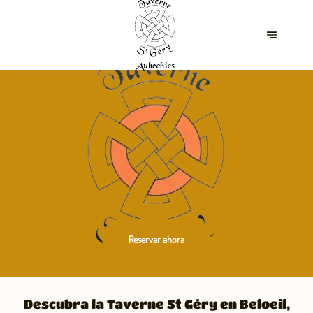
Reservar ahora
Descubra la Taverne St Géry en Beloeil,