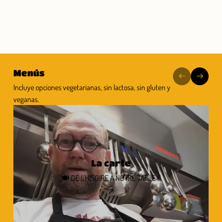
Menús
Incluye opciones vegetarianas, sin lactosa, sin gluten y
veganas.
La carte
🍽 DE L'HISOIRE À NOTRE TABLE ‼