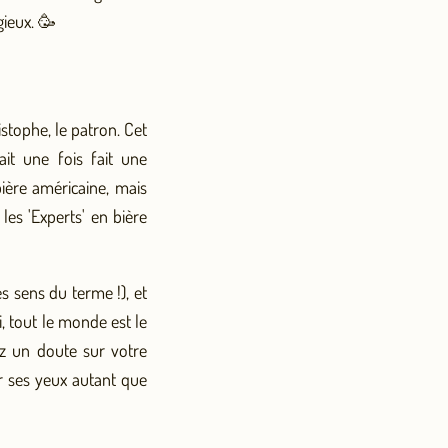
gieux. 🥳
istophe, le patron. Cet
it une fois fait une
bière américaine, mais
 les 'Experts' en bière
es sens du terme !), et
i, tout le monde est le
ez un doute sur votre
er ses yeux autant que