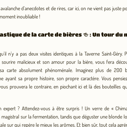
valanche d’anecdotes et de rires, car ici, on ne vient pas juste
 moment inoubliable !
astique de la carte de bières 🍻 : Un tour d
u’il n’y a pas deux visites identiques à la Taverne Saint-Géry.
 sourire malicieux et son amour pour la bière, vous fera déco
 sa carte absolument phénoménale. Imaginez plus de 200 b
ne ayant sa propre histoire, son propre caractère. Vous pensiez
ous prouvera le contraire, en piochant ici et là des bouteilles qu
n expert ? Attendez-vous à être surpris ! Un verre de « Chim
magistral sur la fermentation, tandis que déguster une blonde lo
le sur qui repère le mieux les arômes. Et bien sûr, tout cela ag