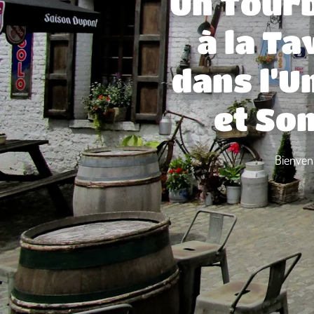
Un Tourb
à la Ta
dans l’U
et Son
Bienvenu