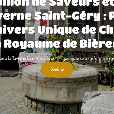
illon de Saveurs et
verne Saint-Géry :
nivers Unique de C
 Royaume de Bières
e à la Taverne Saint-Géry, là où chaque visite se transforme en a
Boek nu