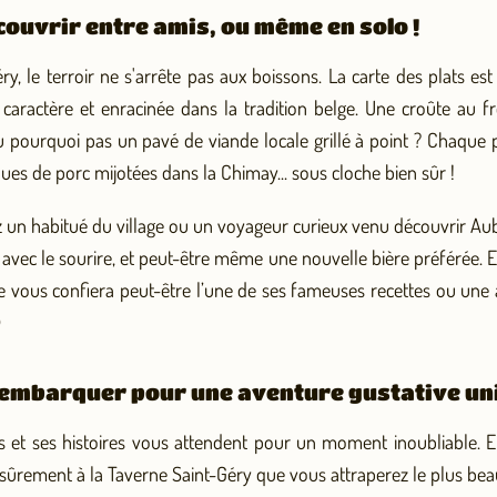
couvrir entre amis, ou même en solo !
ry, le terroir ne s'arrête pas aux boissons. La carte des plats est
 caractère et enracinée dans la tradition belge. Une croûte a
u pourquoi pas un pavé de viande locale grillé à point ? Chaque 
oues de porc mijotées dans la Chimay... sous cloche bien sûr !
 un habitué du village ou un voyageur curieux venu découvrir Au
z avec le sourire, et peut-être même une nouvelle bière préférée. Et
e vous confiera peut-être l’une de ses fameuses recettes ou une 

à embarquer pour une aventure gustative un
es et ses histoires vous attendent pour un moment inoubliable. 
t sûrement à la Taverne Saint-Géry que vous attraperez le plus bea