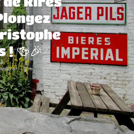
 de Rires
 Plongez
hristophe
 ! 🍻🎉
venture !