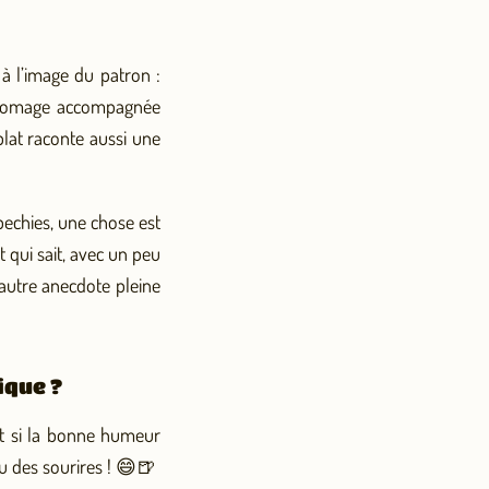
 à l’image du patron :
u fromage accompagnée
plat raconte aussi une
bechies, une chose est
 qui sait, avec un peu
autre anecdote pleine
ique ?
Et si la bonne humeur
u des sourires ! 😄🍺