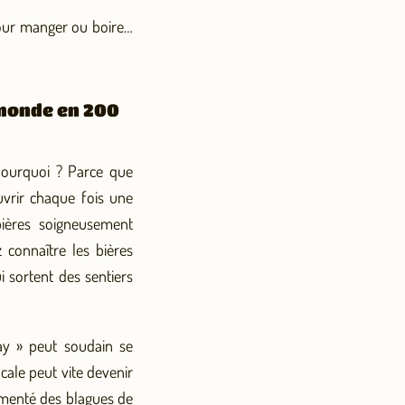
 pour manger ou boire…
u monde en 200
 Pourquoi ? Parce que
uvrir chaque fois une
ières soigneusement
 connaître les bières
i sortent des sentiers
ay » peut soudain se
cale peut vite devenir
rémenté des blagues de