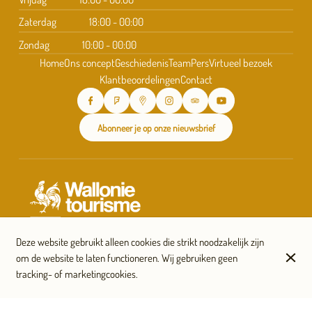
Zaterdag
18:00 - 00:00
Zondag
10:00 - 00:00
Home
Ons concept
Geschiedenis
Team
Pers
Virtueel bezoek
Klantbeoordelingen
Contact
Abonneer je op onze nieuwsbrief
Deze website gebruikt alleen cookies die strikt noodzakelijk zijn
om de website te laten functioneren. Wij gebruiken geen
tracking- of marketingcookies.
© Taverne Saint-Géry 2026
Legal notice
Gegevensbeschermingsbeleid
Cookie-instellingen
Gemaakt door OYÉ-OYÉ by Petit Futé
Log in