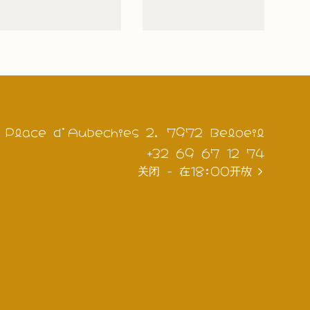
Place d'Aubechies 2, 7972 Beloeil
+32 69 67 12 74
关闭
- 在18:00开放