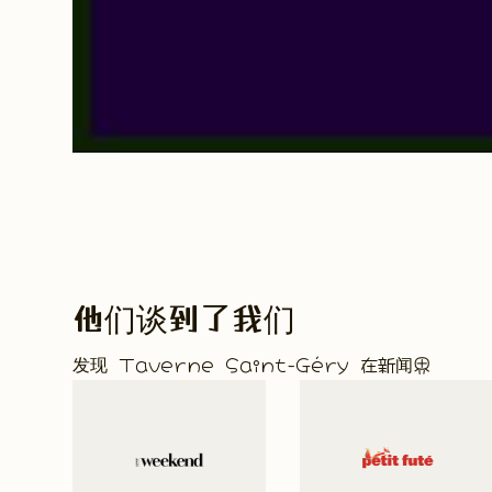
他们谈到了我们
发现 Taverne Saint-Géry 在新闻界