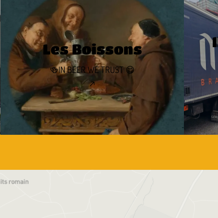
Les Boissons
🍻IN BEER WE TRUST 😋