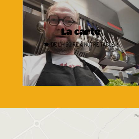
La carte
🍽 DE L'HISOIRE À NOTRE TABLE ‼