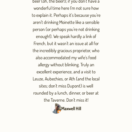
beer (oh, the beer!); if you don't have a
wonderful time here I'm not sure how
to explain it. Perhaps it's because you're
aren't drinking Moinette like a sensible
person (or perhaps you're not drinking
enough!). We speak hardly a link of
French, but it wasn't an issue at all for
the incredibly gracious proprietor, who
also accommodated my wife's food
allergy without blinking. Truly an
excellent experience, and a visit to
Leuze, Aubechies, or Ath (and the local
sites; don't miss Dupont) is well
rounded by a lunch, dinner, or beer at
the Taverne. Don't miss it!
Maxwell Hill