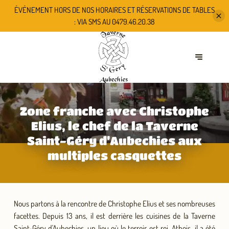
ÉVÉNEMENT HORS DE NOS HORAIRES ET RÉSERVATIONS DE TABLES
: VIA
SMS AU 0479.46.20.38
Zone franche avec Christophe
Elius, le chef de la Taverne
Saint-Géry d’Aubechies aux
multiples casquettes
Nous partons à la rencontre de Christophe Elius et ses nombreuses
facettes. Depuis 13 ans, il est derrière les cuisines de la Taverne
Saint-Géry d'Aubechies, un lieu où le terroir est roi. Athois, il a été