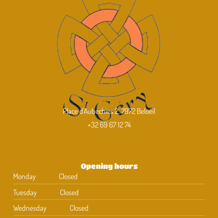
Place d'Aubechies 2, 7972 Beloeil
+32 69 67 12 74
Opening hours
Monday
Closed
Tuesday
Closed
Wednesday
Closed